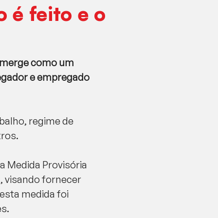
 é feito e o
ho emerge como um
regador e empregado
balho, regime de
tros.
da Medida Provisória
, visando fornecer
esta medida foi
es.