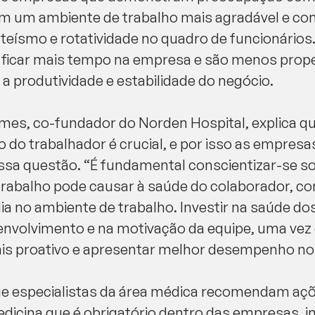
m um ambiente de trabalho mais agradável e con
eísmo e rotatividade no quadro de funcionários. 
ficar mais tempo na empresa e são menos prope
a a produtividade e estabilidade do negócio.
mes, co-fundador do Norden Hospital, explica q
ão do trabalhador é crucial, e por isso as empre
ssa questão. “É fundamental conscientizar-se so
 trabalho pode causar à saúde do colaborador, c
dia no ambiente de trabalho. Investir na saúde d
envolvimento e na motivação da equipe, uma vez
ais proativo e apresentar melhor desempenho no d
ue especialistas da área médica recomendam aç
edicina que é obrigatório dentro das empresas,