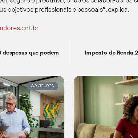
vel, seguro e produtivo, onde os colaboradores 
s objetivos profissionais e pessoais”, explica.
adores.cnt.br
8 despesas que podem
Imposto de Renda 2
CONTEÚDOS