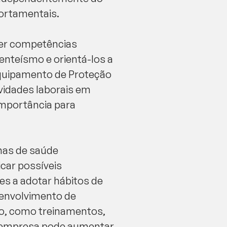
ortamentais.
ver competências
enteísmo e orientá-los a
Equipamento de Proteção
ividades laborais em
importância para
mas de saúde
car possíveis
es a adotar hábitos de
senvolvimento de
ão, como treinamentos,
 a empresa pode aumentar