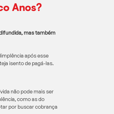
nco Anos?
e difundida, mas também
adimplência após esse
teja isento de pagá-las.
ívida não pode mais ser
plência, como as do
optar por buscar cobrança