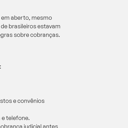
es em aberto, mesmo
 de brasileiros estavam
egras sobre cobranças.
:
ostos e convênios
 e telefone.
obrança judicial antes