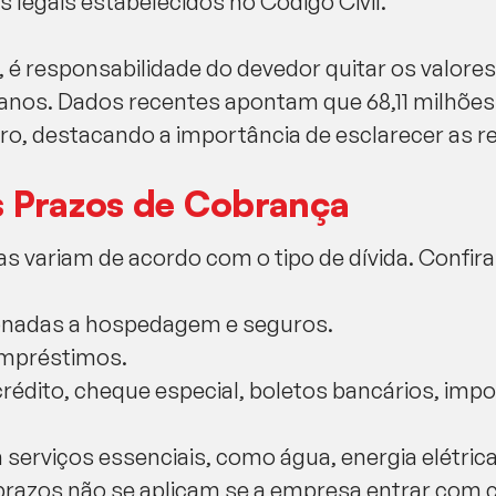
s legais estabelecidos no Código Civil.
 é responsabilidade do devedor quitar os valor
 anos. Dados recentes apontam que 68,11 milhões
o, destacando a importância de esclarecer as r
 Prazos de Cobrança
 variam de acordo com o tipo de dívida. Confira
cionadas a hospedagem e seguros.
empréstimos.
crédito, cheque especial, boletos bancários, imp
 serviços essenciais, como água, energia elétrica
prazos não se aplicam se a empresa entrar com c