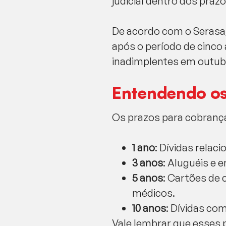
judicial dentro dos prazo
De acordo com o Serasa,
após o período de cinco
inadimplentes em outubr
Entendendo os
Os prazos para cobranças
1 ano
: Dívidas rela
3 anos
: Aluguéis e 
5 anos
: Cartões de 
médicos.
10 anos
: Dívidas com
Vale lembrar que esses 