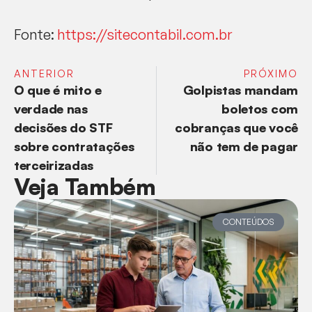
Fonte:
https://sitecontabil.com.br
ANTERIOR
PRÓXIMO
O que é mito e
Golpistas mandam
verdade nas
boletos com
decisões do STF
cobranças que você
sobre contratações
não tem de pagar
terceirizadas
Veja Também
CONTEÚDOS