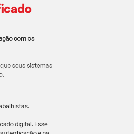
ficado
icação com os
r que seus sistemas
o.
abalhistas.
ado digital. Esse
 autenticação e na