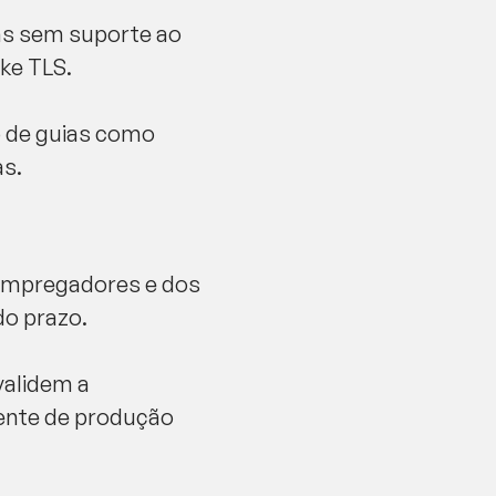
ns sem suporte ao
ke TLS.
o de guias como
as.
s empregadores e dos
do prazo.
validem a
iente de produção